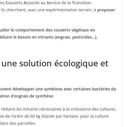
Des
C
ouverts
A
ssociés au
S
ervice de la
T
ransition
, ils cherchent, avec une expérimentation terrain, à
proposer
tudier le comportement des couverts végétaux en
éduire le besoin en intrants (engrais, pesticides…).
 une solution écologique et
uvent développer une symbiose avec certaines bactéries du
lisation d’engrais de synthèse
.
 réduire les intrants nécessaires à la croissance des cultures.
 de l’ordre de 60 kg d’azote par hectare, pour la culture
dans des parcelles.