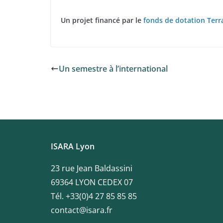
Un projet financé par le
fonds de dotation Terra
Un semestre à l’international
ISARA Lyon
23 rue Jean Baldassini
69364 LYON CEDEX 07
Tél. +33(0)4 27 85 85 85
contact@isara.fr