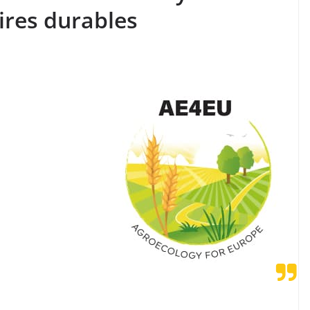
ires durables
nant concernant
ologie, en intégrant la
et l’éducation, est un
 transformation de
e. Elle permettra
appuyant sur un
re face aux urgences
se que le projet
nant pour soutenir et
cologique
.”
Alexander
SARA, Lyon, France