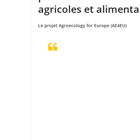
agricoles et alimenta
Le projet Agroecology for Europe (AE4EU)
“
L’Europe est maintenant à un tour
l’avenir de son agriculture. L’agroéc
pratique, la recherche, l’innovation 
concept clé à même de permettre la
notre système agricole et alimentair
d’assurer une alimentation saine s’
milieu rural en plein essor pour fai
tant climatique que naturelle.Je pen
AE4EU peut avoir un impact détermi
accompagner cette transition agroé
Wezel, Directeur de recherche à l’I