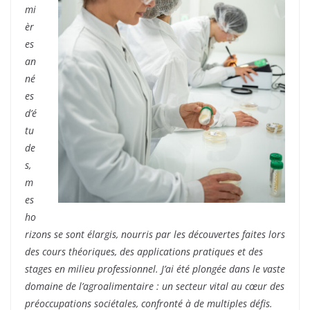
mi
èr
es
an
né
es
d’é
tu
de
s,
m
es
ho
rizons se sont élargis, nourris par les découvertes faites lors
des cours théoriques, des applications pratiques et des
stages en milieu professionnel. J’ai été plongée dans le vaste
domaine de l’agroalimentaire : un secteur vital au cœur des
préoccupations sociétales, confronté à
de multiples défis.