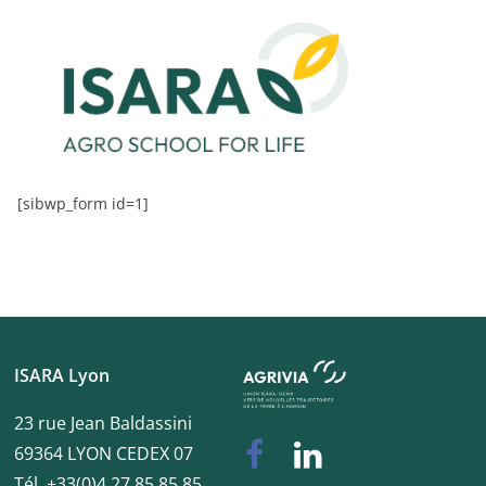
[sibwp_form id=1]
ISARA Lyon
23 rue Jean Baldassini
69364 LYON CEDEX 07
Tél. +33(0)4 27 85 85 85