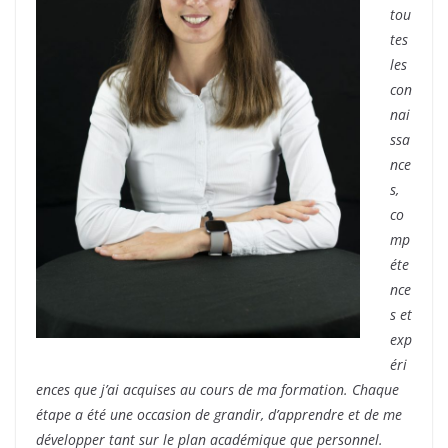
tou
tes
les
con
nai
ssa
nce
s,
co
mp
éte
nce
s et
exp
éri
ences que j’ai acquises au cours de ma formation. Chaque
étape a été une occasion de grandir, d’apprendre et de me
développer tant sur le plan académique que personnel.