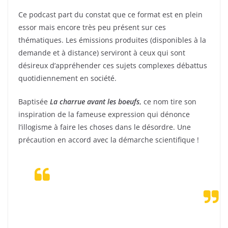
Ce podcast part du constat que ce format est en plein
essor mais encore très peu présent sur ces
thématiques. Les émissions produites (disponibles à la
demande et à distance) serviront à ceux qui sont
désireux d’appréhender ces sujets complexes débattus
quotidiennement en société.
Baptisée
La charrue avant les boeufs
, ce nom tire son
inspiration de la fameuse expression qui dénonce
l’illogisme à faire les choses dans le désordre. Une
précaution en accord avec la démarche scientifique !
« A l’heure où le labour fait débat dans
le milieu agricole, nommer cette
émission ainsi nous a fait sourire ! »
Edouard SORY