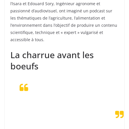
l’Isara et Edouard Sory, Ingénieur agronome et
passionné d’audiovisuel, ont imaginé un podcast sur
les thématiques de l’agriculture, l’alimentation et
l’environnement dans l’objectif de produire un contenu
scientifique, technique et « expert » vulgarisé et
accessible à tous.
La charrue avant les
boeufs
Un podcast de vulgarisation
scientifique pour promouvoir les
raisonnements et les réflexions plutôt
que les idées préconçues et les
formules à l’emporte-pièce.
Olivier DUCHENE